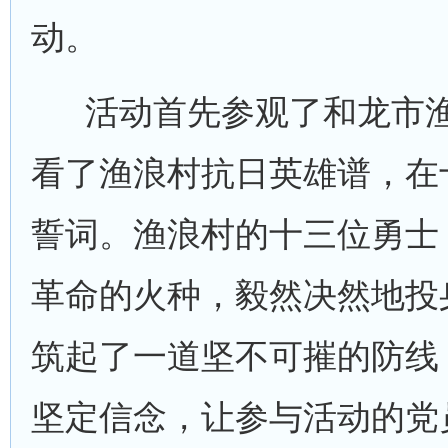
动。
活动首先参观了和龙市渔
看了渔浪村抗日英雄谱，在
誓词。渔浪村的十三位勇士
革命的火种，毅然决然地投
筑起了一道坚不可摧的防线
坚定信念，让参与活动的党