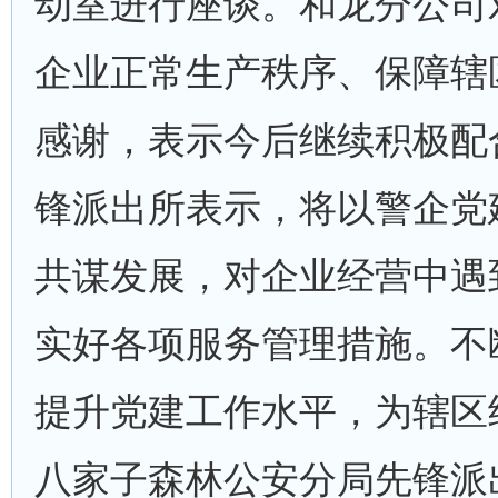
动室进行座谈。和龙分公司
企业正常生产秩序、保障辖
感谢，表示今后继续积极配
锋派出所表示，将以警企党
共谋发展，对企业经营中遇
实好各项服务管理措施。不
提升党建工作水平，为辖区
八家子森林公安分局先锋派