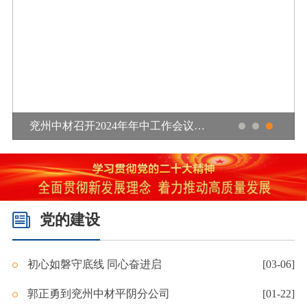
兖州中材召开2024年年中工作会议暨安全生产
党的建设
初心如磐守底线 同心奋进启
[03-06]
郭正勇到兖州中材平阴分公司
[01-22]