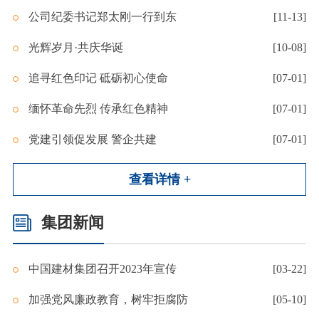
公司纪委书记郑太刚一行到东
[11-13]
光辉岁月·共庆华诞
[10-08]
追寻红色印记 砥砺初心使命
[07-01]
缅怀革命先烈 传承红色精神
[07-01]
党建引领促发展 警企共建
[07-01]
查看详情 +
集团新闻
中国建材集团召开2023年宣传
[03-22]
加强党风廉政教育，树牢拒腐防
[05-10]